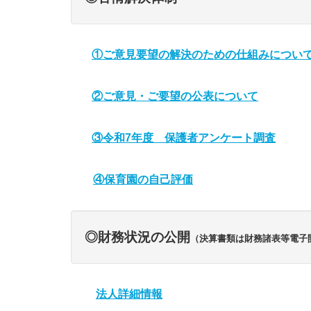
①ご意見要望の解決のため
の仕組みについ
②ご意見・ご要望の公表について
③令和7年度 保護者アンケート調査
④保育園の自己評価
◎財務状況の公開
（決算書類は財務諸表等電子
法人詳細情報