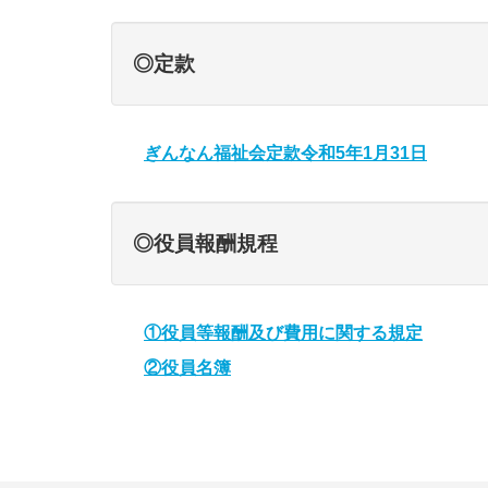
◎定款
ぎんなん福祉会定款令和5年1月31日
◎役員報酬規程
①役員等報酬及び費用に関する規定
②役員名簿