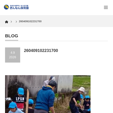
Home
260409102231700
BLOG
260409102231700
4.9
2026